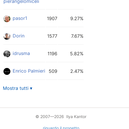
pierangelomiceli
pasor1
1907
9.27%
Dorin
1577
7.67%
idrusma
1196
5.82%
Enrico Palmieri
509
2.47%
Mostra tutti ▾
© 2007—2026 Ilya Kantor
riguardo il progetto