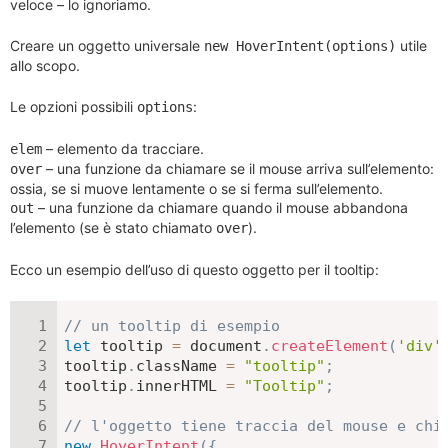
veloce – lo ignoriamo.
Creare un oggetto universale
utile
new HoverIntent(options)
allo scopo.
Le opzioni possibili
:
options
– elemento da tracciare.
elem
– una funzione da chiamare se il mouse arriva sull’elemento:
over
ossia, se si muove lentamente o se si ferma sull’elemento.
– una funzione da chiamare quando il mouse abbandona
out
l’elemento (se è stato chiamato
).
over
Ecco un esempio dell’uso di questo oggetto per il tooltip:
// un tooltip di esempio
let
 tooltip 
=
 document
.
createElement
(
'div'
tooltip
.
className 
=
"tooltip"
;
tooltip
.
innerHTML 
=
"Tooltip"
;
// l'oggetto tiene traccia del mouse e chi
new
HoverIntent
(
{