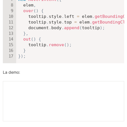
  elem
,
over
(
)
{
    tooltip
.
style
.
left 
=
 elem
.
getBoundingC
    tooltip
.
style
.
top 
=
 elem
.
getBoundingCl
    document
.
body
.
append
(
tooltip
)
;
}
,
out
(
)
{
    tooltip
.
remove
(
)
;
}
}
)
;
La demo: