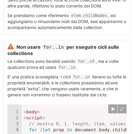
altre parole, riflettono lo stato corrente del DOM.
Se prendiamo come riferimento
, ed
elem.childNodes
aggiungiamo o rimuoviamo nodi dal DOM, essi appariranno o
scompariranno automaticamente dalla collection.
Non usare
per eseguire cicli sulle
for..in
collections
Le collections sono iterabili usando
, ma a volte
for..of
qualcuno prova ad usare
.
for..in
E’ una pratica sconsigliata. I cicli
iterano su tutte le
for..in
proprietà enumerabili, e le collections possiedono alcune
proprietà “extra”, che vengono usate raramente, e che in
genere non vorremmo ci fossero restituite dal ciclo:
<
body
>
<
script
>
// mostra 0, 1, length, item, values ed
for
(
let
 prop 
in
 document
.
body
.
childNod