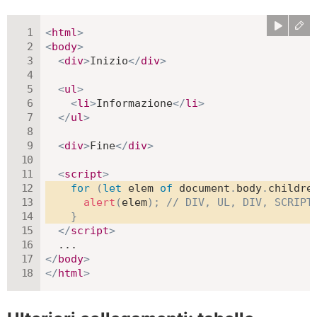
<
html
>
<
body
>
<
div
>
Inizio
</
div
>
<
ul
>
<
li
>
Informazione
</
li
>
</
ul
>
<
div
>
Fine
</
div
>
<
script
>
for
(
let
 elem 
of
 document
.
body
.
childre
alert
(
elem
)
;
// DIV, UL, DIV, SCRIPT
}
</
script
>
</
body
>
</
html
>