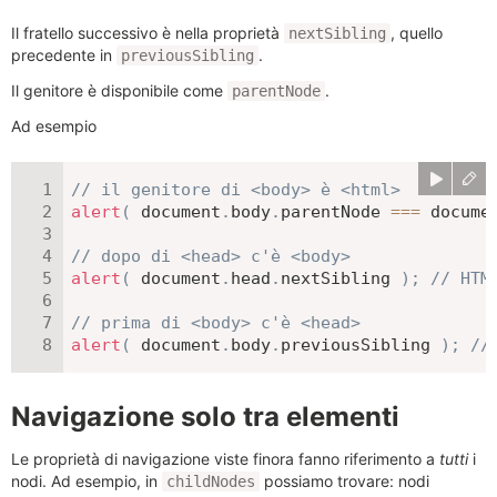
Il fratello successivo è nella proprietà
, quello
nextSibling
precedente in
.
previousSibling
Il genitore è disponibile come
.
parentNode
Ad esempio
// il genitore di <body> è <html>
alert
(
 document
.
body
.
parentNode 
===
 docume
// dopo di <head> c'è <body>
alert
(
 document
.
head
.
nextSibling 
)
;
// HTM
// prima di <body> c'è <head>
alert
(
 document
.
body
.
previousSibling 
)
;
//
Navigazione solo tra elementi
Le proprietà di navigazione viste finora fanno riferimento a
tutti
i
nodi. Ad esempio, in
possiamo trovare: nodi
childNodes