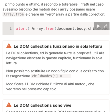
Il primo punto è ottimo, il secondo è tollerabile. Infatti nel caso
avessimo bisogno dei metodi degli array possiamo usare
e creare un “vero” array a partire dalla collection:
Array.from
alert
(
 Array
.
from
(
document
.
body
.
childNodes
Le DOM collections funzionano in sola lettura
Le DOM collections, ed in generale
tutte
le proprietà utili alla
navigazione elencate in questo capitolo, funzionano in sola
lettura.
Non possiamo sostituire un nodo figlio con qualcos’altro con
l’assegnazione
.
childNodes[i] = ...
Modificare il DOM richiede l’utilizzo di altri metodi, che
vedremo nel prossimo capitolo.
Le DOM collections sono vive
Salvo poche eccezioni, tutte le DOM collections sono
vive
. In