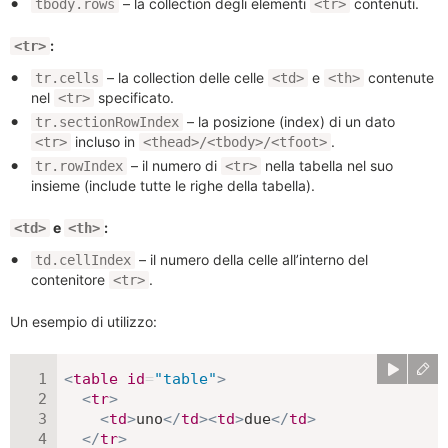
– la collection degli elementi
contenuti.
tbody.rows
<tr>
:
<tr>
– la collection delle celle
e
contenute
tr.cells
<td>
<th>
nel
specificato.
<tr>
– la posizione (index) di un dato
tr.sectionRowIndex
incluso in
.
<tr>
<thead>/<tbody>/<tfoot>
– il numero di
nella tabella nel suo
tr.rowIndex
<tr>
insieme (include tutte le righe della tabella).
e
:
<td>
<th>
– il numero della celle all’interno del
td.cellIndex
contenitore
.
<tr>
Un esempio di utilizzo:
<
table
id
=
"
table
"
>
<
tr
>
<
td
>
uno
</
td
>
<
td
>
due
</
td
>
</
tr
>