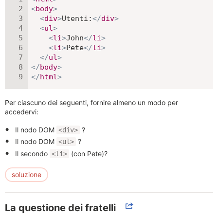
<
body
>
<
div
>
Utenti:
</
div
>
<
ul
>
<
li
>
John
</
li
>
<
li
>
Pete
</
li
>
</
ul
>
</
body
>
</
html
>
Per ciascuno dei seguenti, fornire almeno un modo per
accedervi:
Il nodo DOM
?
<div>
Il nodo DOM
?
<ul>
Il secondo
(con Pete)?
<li>
soluzione
La questione dei fratelli