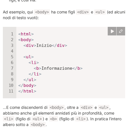
Ad esempio, qui
ha come figli
e
(ed alcuni
<body>
<div>
<ul>
nodi di testo vuoti):
<
html
>
<
body
>
<
div
>
Inizio
</
div
>
<
ul
>
<
li
>
<
b
>
Informazione
</
b
>
</
li
>
</
ul
>
</
body
>
</
html
>
…E come discendenti di
, oltre a
e
,
<body>
<div>
<ul>
abbiamo anche gli elementi annidati più in profondità, come
(figlio di
) e
(figlio di
). In pratica l’intero
<li>
<ul>
<b>
<li>
albero sotto a
.
<body>