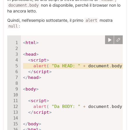
non è disponibile, perché il browser non lo
document.body
ha ancora letto.
Quindi, nell’esempio sottostante, il primo
mostra
alert
:
null
<
html
>
<
head
>
<
script
>
alert
(
"Da HEAD: "
+
 document
.
body 
)
;
</
script
>
</
head
>
<
body
>
<
script
>
alert
(
"Da BODY: "
+
 document
.
body 
)
;
</
script
>
</
body
>
</
html
>