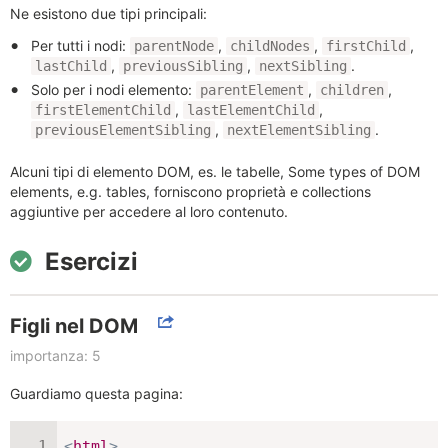
Ne esistono due tipi principali:
Per tutti i nodi:
,
,
,
parentNode
childNodes
firstChild
,
,
.
lastChild
previousSibling
nextSibling
Solo per i nodi elemento:
,
,
parentElement
children
,
,
firstElementChild
lastElementChild
,
.
previousElementSibling
nextElementSibling
Alcuni tipi di elemento DOM, es. le tabelle, Some types of DOM
elements, e.g. tables, forniscono proprietà e collections
aggiuntive per accedere al loro contenuto.
Esercizi
Figli nel DOM
importanza: 5
Guardiamo questa pagina:
<
html
>