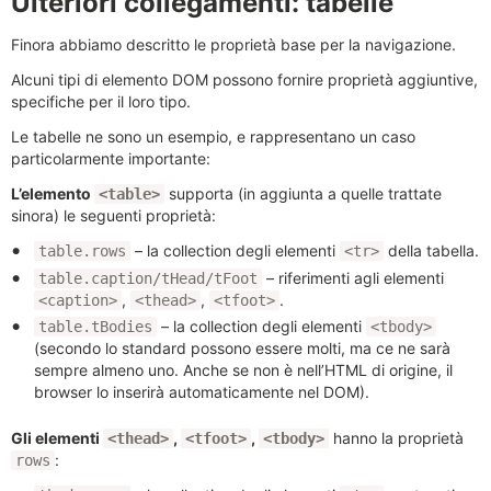
Ulteriori collegamenti: tabelle
Finora abbiamo descritto le proprietà base per la navigazione.
Alcuni tipi di elemento DOM possono fornire proprietà aggiuntive,
specifiche per il loro tipo.
Le tabelle ne sono un esempio, e rappresentano un caso
particolarmente importante:
L’elemento
supporta (in aggiunta a quelle trattate
<table>
sinora) le seguenti proprietà:
– la collection degli elementi
della tabella.
table.rows
<tr>
– riferimenti agli elementi
table.caption/tHead/tFoot
,
,
.
<caption>
<thead>
<tfoot>
– la collection degli elementi
table.tBodies
<tbody>
(secondo lo standard possono essere molti, ma ce ne sarà
sempre almeno uno. Anche se non è nell’HTML di origine, il
browser lo inserirà automaticamente nel DOM).
Gli elementi
,
,
hanno la proprietà
<thead>
<tfoot>
<tbody>
:
rows