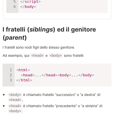
</
script
>
</
body
>
I fratelli (
siblings
) ed il genitore
(
parent
)
I fratelli sono nodi figli dello stesso genitore.
Ad esempio, qui
e
sono fratelli:
<head>
<body>
<
html
>
<
head
>
...
</
head
>
<
body
>
...
</
body
>
</
html
>
è chiamato fratello “successivo” o “a destra” di
<body>
,
<head>
è chiamato fratello “precedente” o “a sinistra” di
<head>
.
<body>