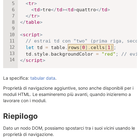
<
tr
>
<
td
>
tre
</
td
>
<
td
>
quattro
</
td
>
</
tr
>
</
table
>
<
script
>
// estrai td con "two" (prima riga, seco
let
 td 
=
 table
.
rows
[
0
]
.
cells
[
1
]
;
  td
.
style
.
backgroundColor 
=
"red"
;
// evi
</
script
>
La specifica:
tabular data
.
Proprietà di navigazione aggiuntive, sono anche disponibili per i
moduli HTML. Le esamineremo più avanti, quando inizieremo a
lavorare con i moduli.
Riepilogo
Dato un nodo DOM, possiamo spostarci tra i suoi vicini usando le
proprietà di navigazione.