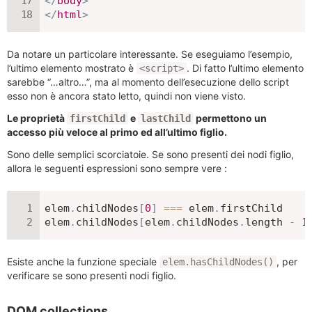
</
body
>
</
html
>
Da notare un particolare interessante. Se eseguiamo l’esempio,
l’ultimo elemento mostrato è
. Di fatto l’ultimo elemento
<script>
sarebbe “…altro…”, ma al momento dell’esecuzione dello script
esso non è ancora stato letto, quindi non viene visto.
Le proprietà
e
permettono un
firstChild
lastChild
accesso più veloce al primo ed all’ultimo figlio.
Sono delle semplici scorciatoie. Se sono presenti dei nodi figlio,
allora le seguenti espressioni sono sempre vere :
elem
.
childNodes
[
0
]
===
 elem
.
firstChild

elem
.
childNodes
[
elem
.
childNodes
.
length 
-
1
Esiste anche la funzione speciale
, per
elem.hasChildNodes()
verificare se sono presenti nodi figlio.
DOM collections