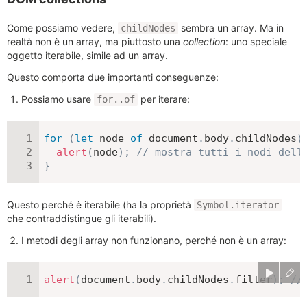
Come possiamo vedere,
sembra un array. Ma in
childNodes
realtà non è un array, ma piuttosto una
collection
: uno speciale
oggetto iterabile, simile ad un array.
Questo comporta due importanti conseguenze:
Possiamo usare
per iterare:
for..of
for
(
let
 node 
of
 document
.
body
.
childNodes
)
alert
(
node
)
;
// mostra tutti i nodi dell
}
Questo perché è iterabile (ha la proprietà
Symbol.iterator
che contraddistingue gli iterabili).
I metodi degli array non funzionano, perché non è un array:
alert
(
document
.
body
.
childNodes
.
filter
)
;
//