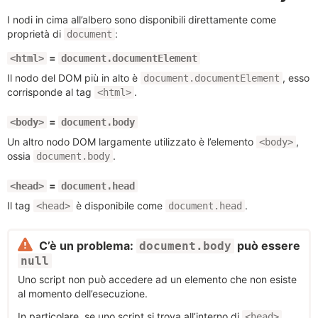
I nodi in cima all’albero sono disponibili direttamente come
proprietà di
:
document
=
<html>
document.documentElement
Il nodo del DOM più in alto è
, esso
document.documentElement
corrisponde al tag
.
<html>
=
<body>
document.body
Un altro nodo DOM largamente utilizzato è l’elemento
,
<body>
ossia
.
document.body
=
<head>
document.head
Il tag
è disponibile come
.
<head>
document.head
C’è un problema:
può essere
document.body
null
Uno script non può accedere ad un elemento che non esiste
al momento dell’esecuzione.
In particolare, se uno script si trova all’interno di
,
<head>