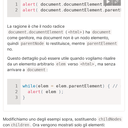
alert
(
 document
.
documentElement
.
parentNod
alert
(
 document
.
documentElement
.
parentEle
La ragione è che il nodo radice
(
) ha
document.documentElement
<html>
document
come genitore, ma document non è un nodo elemento,
quindi
lo restituisce, mentre
parentNode
parentElement
no.
Questo dettaglio può essere utile quando vogliamo risalire
da un elemento arbitrario
verso
, ma senza
elem
<html>
arrivare a
:
document
while
(
elem 
=
 elem
.
parentElement
)
{
// su,
alert
(
 elem 
)
;
}
Modifichiamo uno degli esempi sopra, sostituendo
childNodes
con
. Ora vengono mostrati solo gli elementi:
children