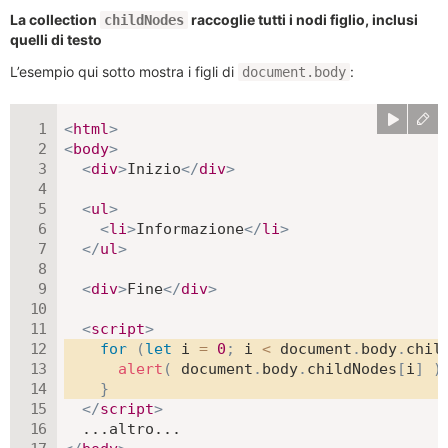
La collection
raccoglie tutti i nodi figlio, inclusi
childNodes
quelli di testo
L’esempio qui sotto mostra i figli di
:
document.body
<
html
>
<
body
>
<
div
>
Inizio
</
div
>
<
ul
>
<
li
>
Informazione
</
li
>
</
ul
>
<
div
>
Fine
</
div
>
<
script
>
for
(
let
 i 
=
0
;
 i 
<
 document
.
body
.
chil
alert
(
 document
.
body
.
childNodes
[
i
]
)
}
</
script
>