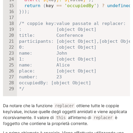
return
(
key 
==
'occupiedBy'
)
?
undefined
}
)
)
;
/* coppie key:value passate al replacer:

:             [object Object]

title:        Conference

participants: [object Object],[object Objec
0:            [object Object]

name:         John

1:            [object Object]

name:         Alice

place:        [object Object]

number:       23

occupiedBy: [object Object]

*/
Da notare che la funzione
ottiene tutte le coppie
replacer
key/value, incluse quelle degli oggetti annidati e viene applicata
ricorsivamente. Il valore di
all’interno di
è
this
replacer
l’oggetto che contiene la proprietà corrente.
La prima chiamata è speciale. Viene effettuata utilizzando uno