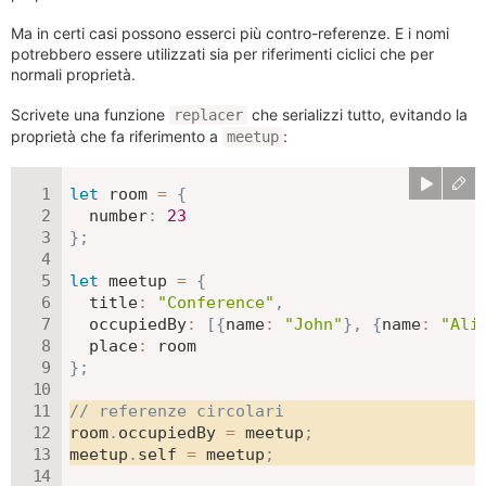
Ma in certi casi possono esserci più contro-referenze. E i nomi
potrebbero essere utilizzati sia per riferimenti ciclici che per
normali proprietà.
Scrivete una funzione
che serializzi tutto, evitando la
replacer
proprietà che fa riferimento a
:
meetup
let
 room 
=
{
number
:
23
}
;
let
 meetup 
=
{
title
:
"Conference"
,
occupiedBy
:
[
{
name
:
"John"
}
,
{
name
:
"Ali
place
:
}
;
// referenze circolari
room
.
occupiedBy 
=
 meetup
;
meetup
.
self 
=
 meetup
;