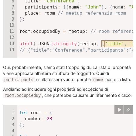
title
:
"Conference"
,
participants
:
[
{
name
:
"John"
}
,
{
name
:
"A
place
:
 room 
// meetup referenzia room
}
;
room
.
occupiedBy 
=
 meetup
;
// room referenz
alert
(
JSON
.
stringify
(
meetup
,
[
'title'
,
'p
// {"title":"Conference","participants":[{
Qui, probabilmente, siamo stati troppo rigidi. La lista di proprietà
viene applicata all’intera struttura dell’oggetto. Quindi
risulta essere vuoto, perché
non è in lista.
participants
name
Andiamo ad includere ogni proprietà ad eccezione di
, che potrebbe causare un riferimento ciclico:
room.occupiedBy
let
 room 
=
{
number
:
23
}
;