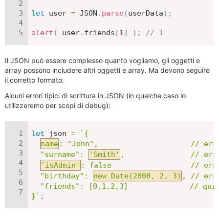
let
 user 
=
JSON
.
parse
(
userData
)
;
alert
(
 user
.
friends
[
1
]
)
;
// 1
Il JSON può essere complesso quanto vogliamo, gli oggetti e
array possono includere altri oggetti e array. Ma devono seguire
il corretto formato.
Alcuni errori tipici di scrittura in JSON (in qualche caso lo
utilizzeremo per scopi di debug):
let
 json 
=
`
{

name
: "John",                     // err
  "surname": 
'Smith'
,               // err
'isAdmin'
: false                  // err
  "birthday": 
new Date(2000, 2, 3)
, // err
  "friends": [0,1,2,3]              // qui 
}
`
;