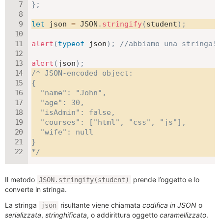
}
;
let
 json 
=
JSON
.
stringify
(
student
)
;
alert
(
typeof
 json
)
;
//abbiamo una stringa!
alert
(
json
)
;
/* JSON-encoded object:

{

  "name": "John",

  "age": 30,

  "isAdmin": false,

  "courses": ["html", "css", "js"],

  "wife": null

}

*/
Il metodo
prende l’oggetto e lo
JSON.stringify(student)
converte in stringa.
La stringa
risultante viene chiamata
codifica in JSON
o
json
serializzata
,
stringhificata
, o addirittura oggetto
caramellizzato
.