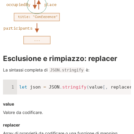
Esclusione e rimpiazzo: replacer
La sintassi completa di
è:
JSON.stringify
let
 json 
=
JSON
.
stringify
(
value
[
,
 replacer
value
Valore da codificare.
replacer
Array di proprietà da codificare o una funzione di mapping