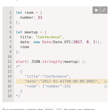
let
 room 
=
{
number
:
23
}
;
let
 meetup 
=
{
title
:
"Conference"
,
date
:
new
Date
(
Date
.
UTC
(
2017
,
0
,
1
)
)
,
}
;
alert
(
JSON
.
stringify
(
meetup
)
)
;
/*

  {

    "date":"2017-01-01T00:00:00.000Z",  //
    "room": {"number":23}               // 
  }

*/
Qui possiamo vedere che
diventa una stringa.
date
(1)