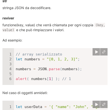
str
stringa JSON da decodificare.
reviver
funzione(key, value) che verrà chiamata per ogni coppia
(key,
e che può rimpiazzare i valori.
value)
Ad esempio:
// array serializzato
let
 numbers 
=
"[0, 1, 2, 3]"
;
numbers 
=
JSON
.
parse
(
numbers
)
;
alert
(
 numbers
[
1
]
)
;
// 1
Nel caso di oggetti annidati:
let
 userData 
=
'{ "name": "John", "age": 3