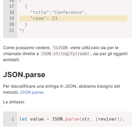
/*

  {

    "room": 23
  }

*/
Come possiamo vedere,
viene utilizzato sia per le
toJSON
chiamate dirette a
, sia per gli oggetti
JSON.stringify(room)
annidati.
JSON.parse
Per decodificare una stringa in JSON, abbiamo bisogno del
metodo
JSON.parse
.
La sintassi:
let
 value 
=
JSON
.
parse
(
str
,
[
reviver
]
)
;