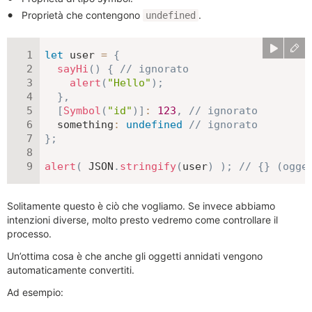
Proprietà che contengono
.
undefined
let
 user 
=
{
sayHi
(
)
{
// ignorato
alert
(
"Hello"
)
;
}
,
[
Symbol
(
"id"
)
]
:
123
,
// ignorato
something
:
undefined
// ignorato
}
;
alert
(
JSON
.
stringify
(
user
)
)
;
// {} (ogge
Solitamente questo è ciò che vogliamo. Se invece abbiamo
intenzioni diverse, molto presto vedremo come controllare il
processo.
Un’ottima cosa è che anche gli oggetti annidati vengono
automaticamente convertiti.
Ad esempio: