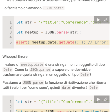
Lo facciamo chiamando
:
JSON.parse
let
 str 
=
'{"title":"Conference","date":"2
let
 meetup 
=
JSON
.
parse
(
str
)
;
alert
(
 meetup
.
date
.
getDate
(
)
)
;
// Error!
Whoops! Errore!
Il valore di
è una stringa, non un oggetto di tipo
meetup.date
. Come fa
a sapere che dovrebbe
Date
JSON.parse
trasformare quella stringa in un oggetto di tipo
?
Date
Passiamo a
la funzione di riattivazione che ritorna
JSON.parse
tutti i valori per “come sono”, quindi
diventerà
:
date
Date
let
 str 
=
'{"title":"Conference","date":"2
let
 meetup 
=
JSON
.
parse
(
str
,
function
(
key
,