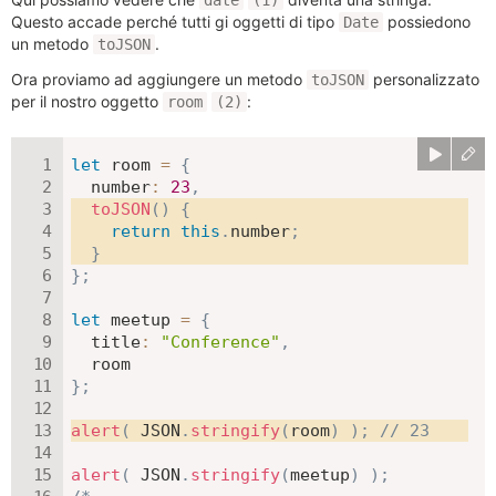
Questo accade perché tutti gi oggetti di tipo
possiedono
Date
un metodo
.
toJSON
Ora proviamo ad aggiungere un metodo
personalizzato
toJSON
per il nostro oggetto
:
room
(2)
let
 room 
=
{
number
:
23
,
toJSON
(
)
{
return
this
.
number
;
}
}
;
let
 meetup 
=
{
title
:
"Conference"
,
}
;
alert
(
JSON
.
stringify
(
room
)
)
;
// 23
alert
(
JSON
.
stringify
(
meetup
)
)
;