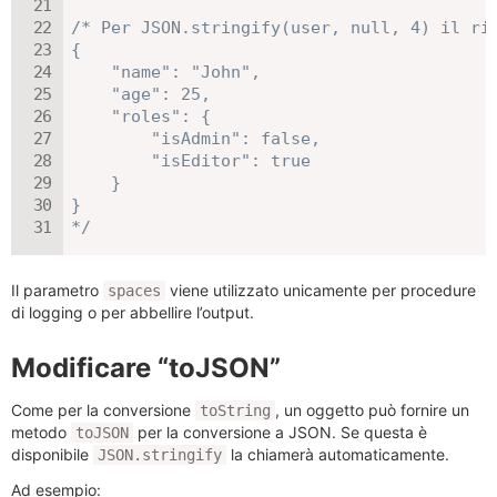
/* Per JSON.stringify(user, null, 4) il ris
{

    "name": "John",

    "age": 25,

    "roles": {

        "isAdmin": false,

        "isEditor": true

    }

}

*/
Il parametro
viene utilizzato unicamente per procedure
spaces
di logging o per abbellire l’output.
Modificare “toJSON”
Come per la conversione
, un oggetto può fornire un
toString
metodo
per la conversione a JSON. Se questa è
toJSON
disponibile
la chiamerà automaticamente.
JSON.stringify
Ad esempio: