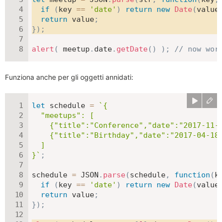
if
(
key 
==
'date'
)
return
new
Date
(
value
return
 value
;
}
)
;
alert
(
 meetup
.
date
.
getDate
(
)
)
;
// now wor
Funziona anche per gli oggetti annidati:
let
 schedule 
=
`
{

  "meetups": [

    {"title":"Conference","date":"2017-11-3
    {"title":"Birthday","date":"2017-04-18T
  ]

}
`
;
schedule 
=
JSON
.
parse
(
schedule
,
function
(
k
if
(
key 
==
'date'
)
return
new
Date
(
value
return
 value
;
}
)
;