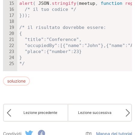
alert
(
JSON
.
stringify
(
meetup
,
function
rep
/* il tuo codice */
}
)
)
;
/* il risultato dovrebbe essere:

{

  "title":"Conference",

  "occupiedBy":[{"name":"John"},{"name":"Al
  "place":{"number":23}

}

*/
soluzione
Lezione precedente
Lezione successiva
Condividi
Mappa del tutorial