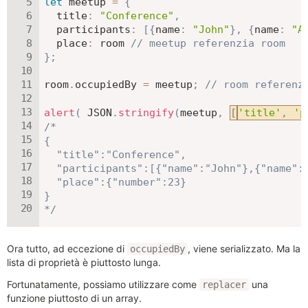
let
 meetup 
=
{
title
:
"Conference"
,
participants
:
[
{
name
:
"John"
}
,
{
name
:
"A
place
:
 room 
// meetup referenzia room
}
;
room
.
occupiedBy 
=
 meetup
;
// room referenz
alert
(
JSON
.
stringify
(
meetup
,
[
'title'
,
'p
/*

{

  "title":"Conference",

  "participants":[{"name":"John"},{"name":"
  "place":{"number":23}

}

*/
Ora tutto, ad eccezione di
, viene serializzato. Ma la
occupiedBy
lista di proprietà è piuttosto lunga.
Fortunatamente, possiamo utilizzare come
una
replacer
funzione piuttosto di un array.