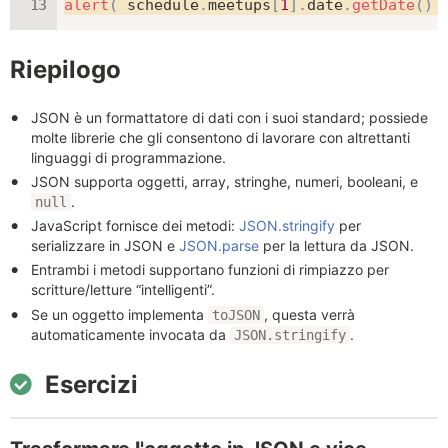
alert
(
 schedule
.
meetups
[
1
]
.
date
.
getDate
(
)
Riepilogo
JSON è un formattatore di dati con i suoi standard; possiede
molte librerie che gli consentono di lavorare con altrettanti
linguaggi di programmazione.
JSON supporta oggetti, array, stringhe, numeri, booleani, e
.
null
JavaScript fornisce dei metodi:
JSON.stringify
per
serializzare in JSON e
JSON.parse
per la lettura da JSON.
Entrambi i metodi supportano funzioni di rimpiazzo per
scritture/letture “intelligenti”.
Se un oggetto implementa
, questa verrà
toJSON
automaticamente invocata da
.
JSON.stringify
Esercizi