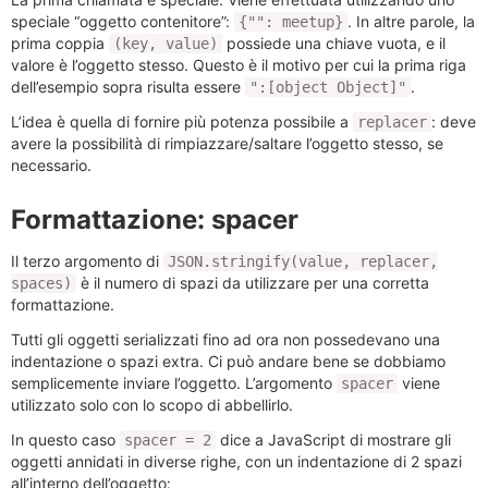
speciale “oggetto contenitore”:
. In altre parole, la
{"": meetup}
prima coppia
possiede una chiave vuota, e il
(key, value)
valore è l’oggetto stesso. Questo è il motivo per cui la prima riga
dell’esempio sopra risulta essere
.
":[object Object]"
L’idea è quella di fornire più potenza possibile a
: deve
replacer
avere la possibilità di rimpiazzare/saltare l’oggetto stesso, se
necessario.
Formattazione: spacer
Il terzo argomento di
JSON.stringify(value, replacer,
è il numero di spazi da utilizzare per una corretta
spaces)
formattazione.
Tutti gli oggetti serializzati fino ad ora non possedevano una
indentazione o spazi extra. Ci può andare bene se dobbiamo
semplicemente inviare l’oggetto. L’argomento
viene
spacer
utilizzato solo con lo scopo di abbellirlo.
In questo caso
dice a JavaScript di mostrare gli
spacer = 2
oggetti annidati in diverse righe, con un indentazione di 2 spazi
all’interno dell’oggetto: