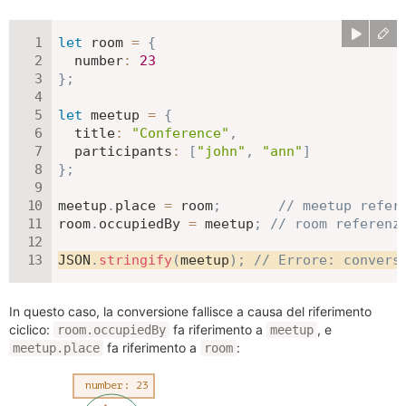
let
 room 
=
{
number
:
23
}
;
let
 meetup 
=
{
title
:
"Conference"
,
participants
:
[
"john"
,
"ann"
]
}
;
meetup
.
place 
=
 room
;
// meetup refer
room
.
occupiedBy 
=
 meetup
;
// room referenz
JSON
.
stringify
(
meetup
)
;
// Errore: convers
In questo caso, la conversione fallisce a causa del riferimento
ciclico:
fa riferimento a
, e
room.occupiedBy
meetup
fa riferimento a
:
meetup.place
room