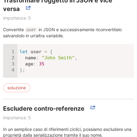
Trasformare l'oggetto in JSON e vice
versa
importanza: 5
Convertite
in JSON e successivamente riconvertitelo
user
salvandolo in un’altra variabile.
let
 user 
=
{
name
:
"John Smith"
,
age
:
35
}
;
soluzione
Escludere contro-referenze
importanza: 5
In un semplice caso di riferimenti ciclici, possiamo escludere una
proprietà dalla serializzazione tramite il suo nome.