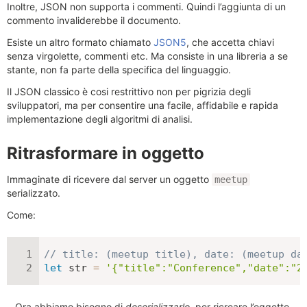
Inoltre, JSON non supporta i commenti. Quindi l’aggiunta di un
commento invaliderebbe il documento.
Esiste un altro formato chiamato
JSON5
, che accetta chiavi
senza virgolette, commenti etc. Ma consiste in una libreria a se
stante, non fa parte della specifica del linguaggio.
Il JSON classico è cosi restrittivo non per pigrizia degli
sviluppatori, ma per consentire una facile, affidabile e rapida
implementazione degli algoritmi di analisi.
Ritrasformare in oggetto
Immaginate di ricevere dal server un oggetto
meetup
serializzato.
Come:
// title: (meetup title), date: (meetup da
let
 str 
=
'{"title":"Conference","date":"2
…Ora abbiamo bisogno di
deserializzarlo
, per ricreare l’oggetto.