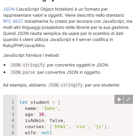
JSON
(JavaScript Object Notation) è un formato per
rappresentare valori e oggetti. Viene descritto nello standard
RFC 4627
. Inizialmente fu creato per lavorare con JavaScript, ma
molti altri linguaggi possiedono delle librerie per la sua gestione.
Quindi JSON risulta semplice da usare per lo scambio di dati
quando il client utilizza JavaScript e il server codifica in
Ruby/PHP/Java/Altro.
JavaScript fornisce i metodi:
per convertire oggetti in JSON.
JSON.stringify
per convertire JSON in oggetto.
JSON.parse
Ad esempio, abbiamo
per uno studente:
JSON.stringify
let
 student 
=
{
name
:
'John'
,
age
:
30
,
isAdmin
:
false
,
courses
:
[
'html'
,
'css'
,
'js'
]
,
wife
:
null