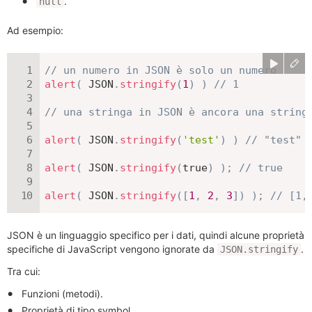
.
null
Ad esempio:
// un numero in JSON è solo un numero
alert
(
JSON
.
stringify
(
1
)
)
// 1
// una stringa in JSON è ancora una string
alert
(
JSON
.
stringify
(
'test'
)
)
// "test"
alert
(
JSON
.
stringify
(
true
)
)
;
// true
alert
(
JSON
.
stringify
(
[
1
,
2
,
3
]
)
)
;
// [1,
JSON è un linguaggio specifico per i dati, quindi alcune proprietà
specifiche di JavaScript vengono ignorate da
.
JSON.stringify
Tra cui:
Funzioni (metodi).
Proprietà di tipo symbol.