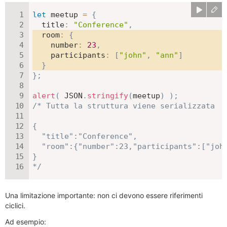
let
 meetup 
=
{
title
:
"Conference"
,
room
:
{
number
:
23
,
participants
:
[
"john"
,
"ann"
]
}
}
;
alert
(
JSON
.
stringify
(
meetup
)
)
;
/* Tutta la struttura viene serializzata

{

  "title":"Conference",

  "room":{"number":23,"participants":["john
}

*/
Una limitazione importante: non ci devono essere riferimenti
ciclici.
Ad esempio: