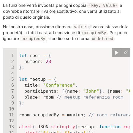
La funzione verrà invocata per ogni coppia
e
(key, value)
dovrebbe ritornare il valore sostitutivo, che verrà utilizzato al
posto di quello originale.
Nel nostro caso, possiamo ritornare
(il valore stesso della
value
proprietà) in tutti i casi, ad eccezione di
. Per poter
occupiedBy
ignorare
, il codice sotto ritorna
:
occupiedBy
undefined
let
 room 
=
{
number
:
23
}
;
let
 meetup 
=
{
title
:
"Conference"
,
participants
:
[
{
name
:
"John"
}
,
{
name
:
"A
place
:
 room 
// meetup referenzia room
}
;
room
.
occupiedBy 
=
 meetup
;
// room referenz
alert
(
JSON
.
stringify
(
meetup
,
function
rep
alert
(
`
${
key
}
: 
${
value
}
`
)
;