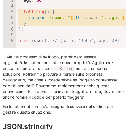
age
:
30
,
toString
(
)
{
return
`
{name: "
${
this
.
name
}
", age: 
${
}
}
;
alert
(
user
)
;
// {name: "John", age: 30}
…Ma nel processo di sviluppo, potrebbero essere
aggiunte/eliminate/rinominate nuove proprietà. Aggiornare
costantemente la funzione
non è una buona
toString
soluzione. Potremmo provare a iterare sulle proprietà
dell’oggetto, ma cosa succederebbe se l’oggetto contenesse
oggetti annidati? Dovremmo implementare anche questa
conversione. E se dovessimo inviare l’oggetto in rete, dovremmo
anche fornire il codice per poterlo “leggere”.
Fortunatamente, non c’è bisogno di scrivere del codice per
gestire questa situazione.
JSON.stringify