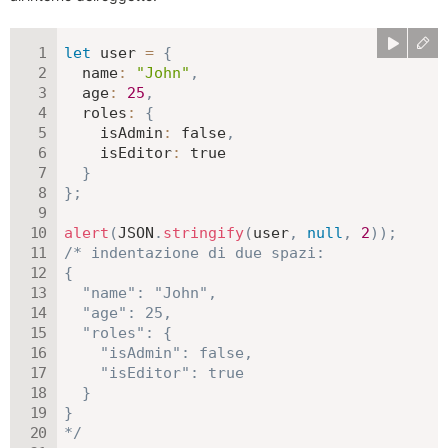
let
 user 
=
{
name
:
"John"
,
age
:
25
,
roles
:
{
isAdmin
:
false
,
isEditor
:
true
}
}
;
alert
(
JSON
.
stringify
(
user
,
null
,
2
)
)
;
/* indentazione di due spazi:

{

  "name": "John",

  "age": 25,

  "roles": {

    "isAdmin": false,

    "isEditor": true

  }

}

*/