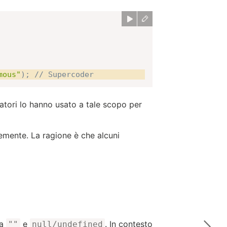
mous"
)
;
// Supercoder
ppatori lo hanno usato a tale scopo per
temente. La ragione è che alcuni
ta
e
. In contesto
""
null/undefined