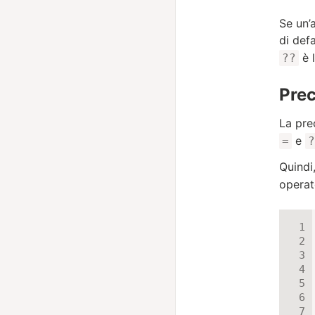
Se un’
di def
è l
??
Pre
La pre
e
=
?
Quindi
operat