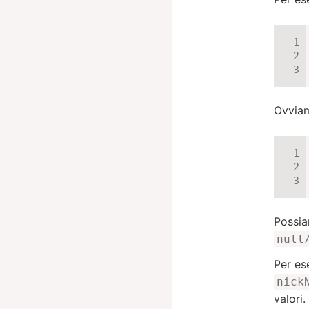
Ovvia
Possia
null
Per es
nick
valori.