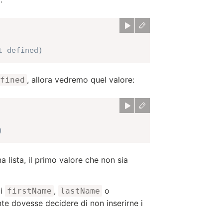
t defined)
, allora vedremo quel valore:
fined
)
 lista, il primo valore che non sia
li
,
o
firstName
lastName
nte dovesse decidere di non inserirne i