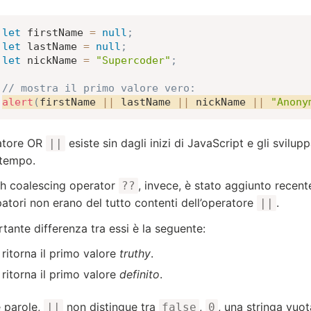
let
 firstName 
=
null
;
let
 lastName 
=
null
;
let
 nickName 
=
"Supercoder"
;
// mostra il primo valore vero:
alert
(
firstName 
||
 lastName 
||
 nickName 
||
"Anony
atore OR
esiste sin dagli inizi di JavaScript e gli svilu
||
tempo.
lish coalescing operator
, invece, è stato aggiunto recen
??
patori non erano del tutto contenti dell’operatore
.
||
rtante differenza tra essi è la seguente:
ritorna il primo valore
truthy
.
ritorna il primo valore
definito
.
e parole,
non distingue tra
,
, una stringa vuo
||
false
0