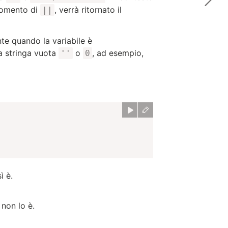
rgomento di
, verrà ritornato il
||
nte quando la variabile è
a stringa vuota
o
, ad esempio,
''
0
ì è.
: non lo è.