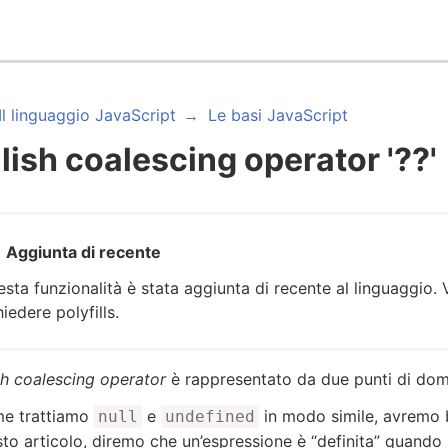
Il linguaggio JavaScript
Le basi JavaScript
lish coalescing operator '??'
Aggiunta di recente
sta funzionalità è stata aggiunta di recente al linguaggio
hiedere polyfills.
sh coalescing operator
è rappresentato da due punti di d
me trattiamo
e
in modo simile, avremo b
null
undefined
sto articolo, diremo che un’espressione è “definita” quando