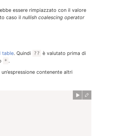
rebbe essere rimpiazzato con il valore
sto caso il
nullish coalescing operator
table
. Quindi
è valutato prima di
??
o
.
*
 un’espressione contenente altri