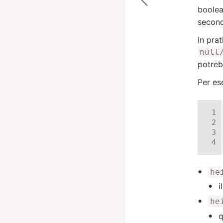
boolea
secon
In pra
null
potrebb
Per es
he
i
he
q