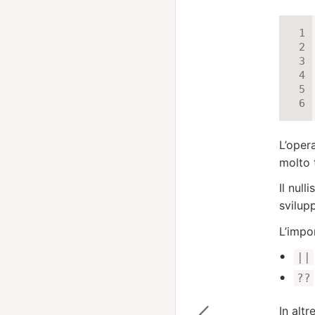
L’oper
molto 
Il nul
svilup
L’impo
||
??
In altr