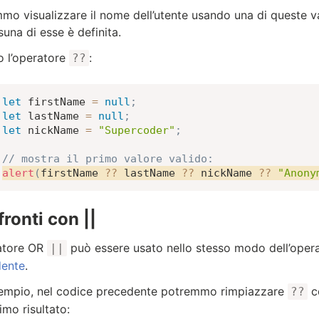
mo visualizzare il nome dell’utente usando una di queste v
suna di esse è definita.
 l’operatore
:
??
let
 firstName 
=
null
;
let
 lastName 
=
null
;
let
 nickName 
=
"Supercoder"
;
// mostra il primo valore valido:
alert
(
firstName 
??
 lastName 
??
 nickName 
??
"Anony
ronti con ||
atore OR
può essere usato nello stesso modo dell’oper
||
dente
.
empio, nel codice precedente potremmo rimpiazzare
c
??
mo risultato: