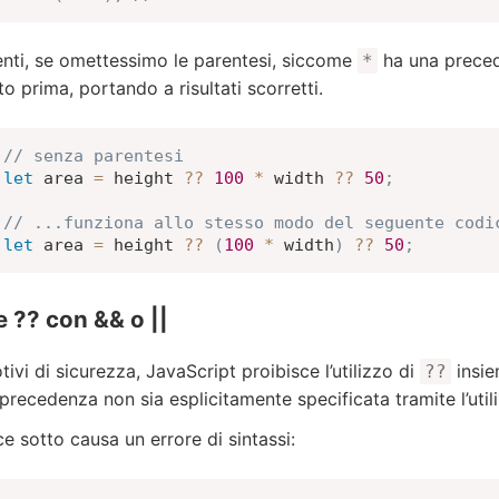
enti, se omettessimo le parentesi, siccome
ha una preced
*
o prima, portando a risultati scorretti.
// senza parentesi
let
 area 
=
 height 
??
100
*
 width 
??
50
;
// ...funziona allo stesso modo del seguente codi
let
 area 
=
 height 
??
(
100
*
 width
)
??
50
;
 ?? con && o ||
ivi di sicurezza, JavaScript proibisce l’utilizzo di
insie
??
 precedenza non sia esplicitamente specificata tramite l’util
ce sotto causa un errore di sintassi: