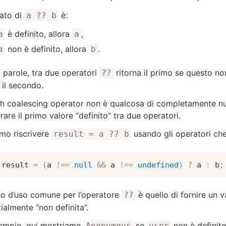
ltato di
è:
a ?? b
è definito, allora
,
a
a
non è definito, allora
.
a
b
re parole, tra due operatori
ritorna il primo se questo n
??
 il secondo.
lish coalescing operator non è qualcosa di completamente n
rare il primo valore “definito” tra due operatori.
mo riscrivere
usando gli operatori ch
result = a ?? b
result 
=
(
a 
!==
null
&&
 a 
!==
undefined
)
?
 a 
:
 b
;
o d’uso comune per l’operatore
è quello di fornire un v
??
ialmente “non definita”.
empio, qui mostriamo
se
non è definito
Anonymous
user