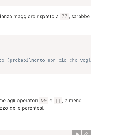
enza maggiore rispetto a
, sarebbe
??
ce (probabilmente non ciò che vogliamo)
me agli operatori
e
, a meno
&&
||
izzo delle parentesi.