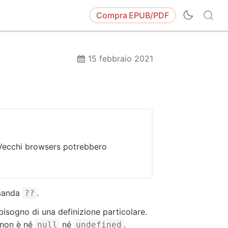
Compra
EPUB/PDF
15 febbraio 2021
. Vecchi browsers potrebbero
omanda
.
??
isogno di una definizione particolare.
 non è né
né
.
null
undefined