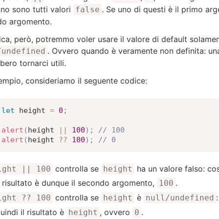
no sono tutti valori
. Se uno di questi è il primo a
false
do argomento.
tica, però, potremmo voler usare il valore di default solame
. Ovvero quando è veramente non definita: un
/undefined
ero tornarci utili.
empio, consideriamo il seguente codice:
let
 height 
=
0
;
alert
(
height 
||
100
)
;
// 100
alert
(
height 
??
100
)
;
// 0
controlla se
ha un valore falso: cos
ight || 100
height
l risultato è dunque il secondo argomento,
.
100
controlla se
è
ight ?? 100
height
null/undefined
uindi il risultato è
, ovvero
.
height
0