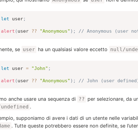
let
 user
;
alert
(
user 
??
"Anonymous"
)
;
// Anonymous (user no
mente, se
ha un qualsiasi valore eccetto
user
null/unde
let
 user 
=
"John"
;
alert
(
user 
??
"Anonymous"
)
;
// John (user defined
mo anche usare una sequenza di
per selezionare, da una
??
.
/undefined
empio, supponiamo di avere i dati di un utente nelle variabi
. Tutte queste potrebbero essere non definite, se l’ute
Name