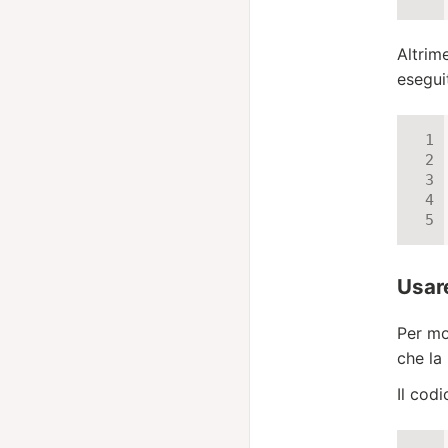
Altrim
eseguit
Usare
Per mot
che la
Il codi