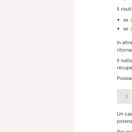
Il risu
se
se
In alt
ritorna
Il nul
recupe
Possia
Un cas
potenz
Per es