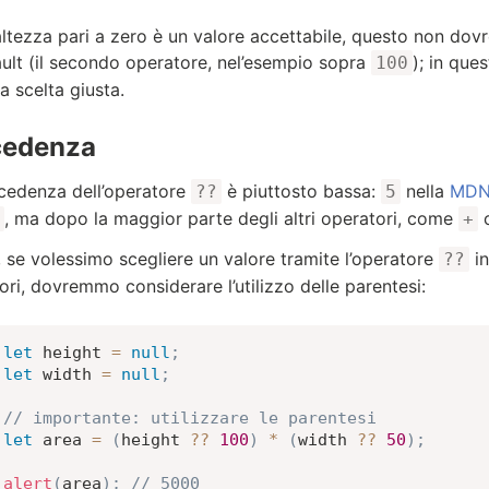
altezza pari a zero è un valore accettabile, questo non dov
ault (il secondo operatore, nel’esempio sopra
); in que
100
a scelta giusta.
cedenza
cedenza dell’operatore
è piuttosto bassa:
nella
MDN 
??
5
, ma dopo la maggior parte degli altri operatori, come
+
, se volessimo scegliere un valore tramite l’operatore
in
??
ori, dovremmo considerare l’utilizzo delle parentesi:
let
 height 
=
null
;
let
 width 
=
null
;
// importante: utilizzare le parentesi
let
 area 
=
(
height 
??
100
)
*
(
width 
??
50
)
;
alert
(
area
)
;
// 5000