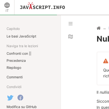
IT
Capitolo
Le basi JavaScript
Nul
Naviga tra le lezioni
Confronti con ||
Precedenza
Riepilogo
Que
ric
Commenti
Condividi
Il
nulli
Sicco
Modifica su GitHub
In que