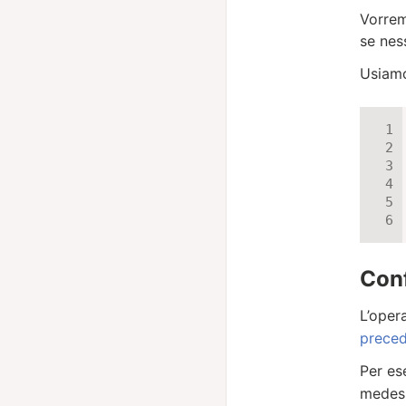
Vorrem
se nes
Usiamo
Conf
L’oper
prece
Per es
medesi