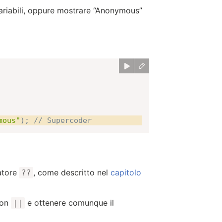
ariabili, oppure mostrare “Anonymous”
mous"
)
;
// Supercoder
atore
, come descritto nel
capitolo
??
on
e ottenere comunque il
||