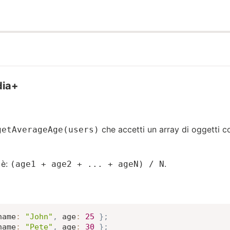
dia+
che accetti un array di oggetti c
getAverageAge(users)
 è:
.
(age1 + age2 + ... + ageN) / N
name
:
"John"
,
age
:
25
}
;
name
:
"Pete"
,
age
:
30
}
;