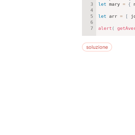
let
 mary 
=
{
let
 arr 
=
[
 j
alert
(
getAve
soluzione