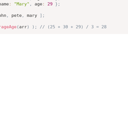
name
:
"Mary"
,
age
:
29
}
;
ohn
,
 pete
,
 mary 
]
;
rageAge
(
arr
)
)
;
// (25 + 30 + 29) / 3 = 28