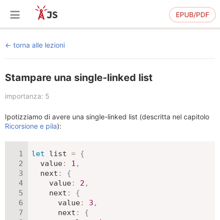
EPUB/PDF
torna alle lezioni
Stampare una single-linked list
importanza: 5
Ipotizziamo di avere una single-linked list (descritta nel capitolo
Ricorsione e pila
):
let
 list 
=
{
value
:
1
,
next
:
{
value
:
2
,
next
:
{
value
:
3
,
next
:
{