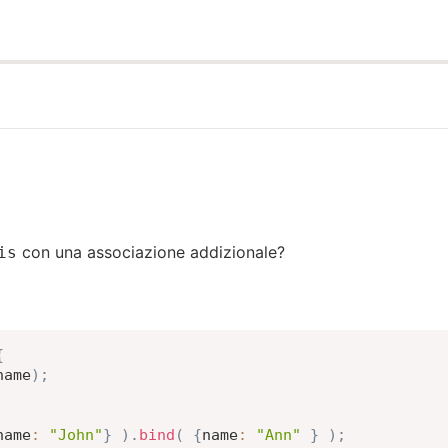
con una associazione addizionale?
is
{
name
)
;
name
:
"John"
}
)
.
bind
(
{
name
:
"Ann"
}
)
;