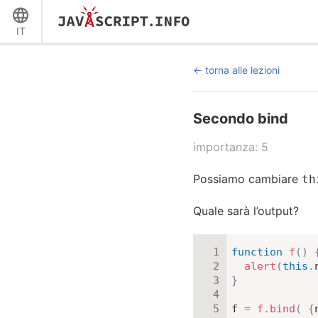
IT
torna alle lezioni
Secondo bind
importanza: 5
Possiamo cambiare
th
Quale sarà l’output?
function
f
(
)
alert
(
this
.
}
f 
=
f
.
bind
(
{