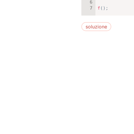
f
(
)
;
soluzione