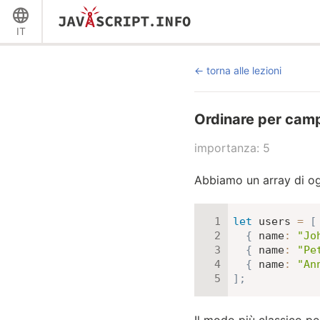
IT
torna alle lezioni
Ordinare per cam
importanza: 5
Abbiamo un array di og
let
 users 
=
[
{
name
:
"Jo
{
name
:
"Pe
{
name
:
"An
]
;