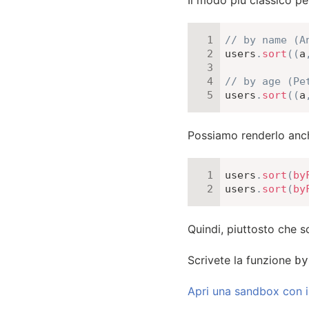
Il modo più classico pe
// by name (A
users
.
sort
(
(
a
// by age (Pe
users
.
sort
(
(
a
Possiamo renderlo anch
users
.
sort
(
by
users
.
sort
(
by
Quindi, piuttosto che s
Scrivete la funzione
by
Apri una sandbox con i 