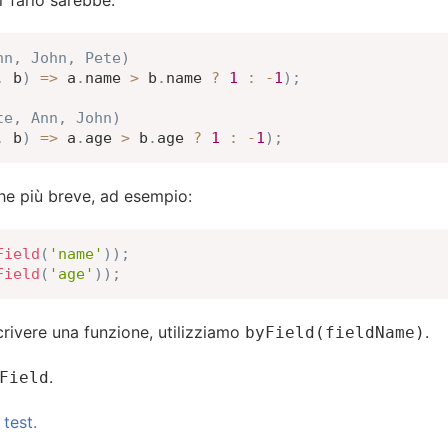
r farlo sarebbe:
nn, John, Pete)
,
 b
)
=>
 a
.
name 
>
 b
.
name 
?
1
:
-
1
)
;
te, Ann, John)
,
 b
)
=>
 a
.
age 
>
 b
.
age 
?
1
:
-
1
)
;
e più breve, ad esempio:
Field
(
'name'
)
)
;
Field
(
'age'
)
)
;
crivere una funzione, utilizziamo
.
byField(fieldName)
.
Field
test.