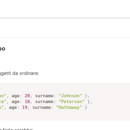
po
getti da ordinare:
hn"
,
age
:
20
,
surname
:
"Johnson"
}
,
te"
,
age
:
18
,
surname
:
"Peterson"
}
,
n"
,
age
:
19
,
surname
:
"Hathaway"
}