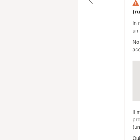
(r
In
un 
Non
ac
Il 
pre
(un
Qu