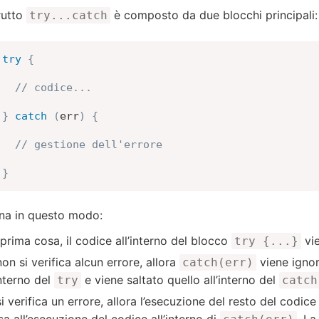
trutto
è composto da due blocchi principali
try...catch
try
{
// codice...
}
catch
(
err
)
{
// gestione dell'errore
}
na in questo modo:
prima cosa, il codice all’interno del blocco
vie
try {...}
on si verifica alcun errore, allora
viene ignor
catch(err)
interno del
e viene saltato quello all’interno del
try
catch
i verifica un errore, allora l’esecuzione del resto del codice 
a all’esecuzione del codice all’interno di
. La