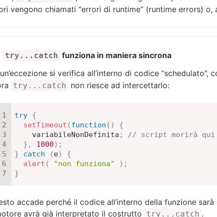
ori vengono chiamati “errori di runtime” (runtime errors) o, 
funziona in maniera sincrona
try...catch
un’eccezione si verifica all’interno di codice “schedulato”,
ora
non riesce ad intercettarlo:
try...catch
try
{
setTimeout
(
function
(
)
{
    variabileNonDefinita
;
// script morirà qui
}
,
1000
)
;
}
catch
(
e
)
{
alert
(
"non funziona"
)
;
}
sto accade perché il codice all’interno della funzione sa
motore avrà già interpretato il costrutto
.
try...catch