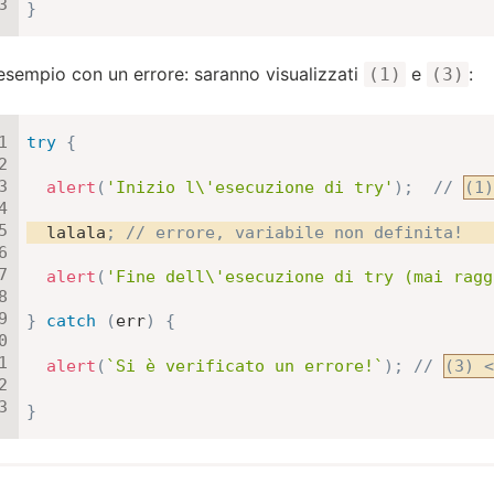
}
esempio con un errore: saranno visualizzati
e
:
(1)
(3)
try
{
alert
(
'Inizio l\'esecuzione di try'
)
;
// 
(1)
  lalala
;
// errore, variabile non definita!
alert
(
'Fine dell\'esecuzione di try (mai ragg
}
catch
(
err
)
{
alert
(
`
Si è verificato un errore!
`
)
;
// 
(3) <
}