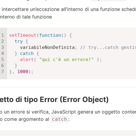
 intercettare un’eccezione all’interno di una funzione sched
’interno di tale funzione
setTimeout
(
function
(
)
{
try
{
    variabileNonDefinita
;
// try...catch gesti
}
catch
{
alert
(
"qui c'è un errore!"
)
;
}
}
,
1000
)
;
tto di tipo Error (Error Object)
 un errore si verifica, JavaScript genera un oggetto contene
to come argomento al
:
catch