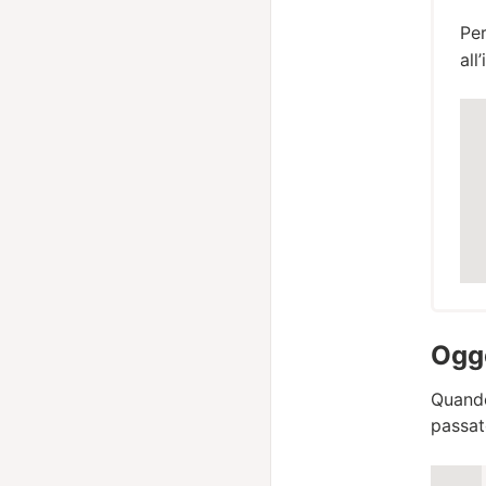
Per
all
Ogge
Quando
passa