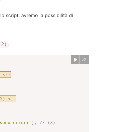
o script: avremo la possibilità di
:
(2)
 <--
2) <--
sono errori'
)
;
// (3)