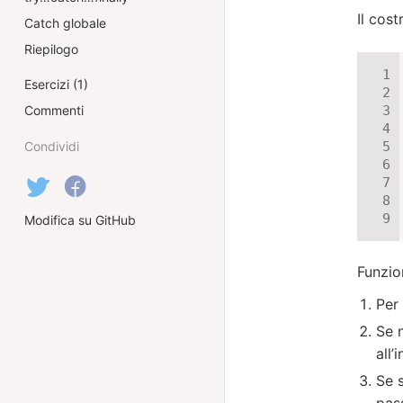
Il cos
Catch globale
Riepilogo
Esercizi (1)
Commenti
Condividi
Modifica su GitHub
Funzio
Per 
Se n
all’
Se s
pass