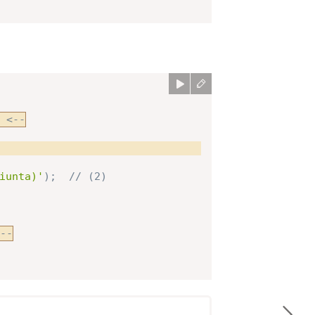
 <--
iunta)'
)
;
// (2)
--