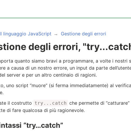
Il linguaggio JavaScript
Gestione degli errori
tione degli errori, "try...catc
porta quanto siamo bravi a programmare, a volte i nostri 
re a causa di un nostro errore, un input da parte dell’utente
el server e per un altro centinaio di ragioni.
ito, uno script “muore” (si ferma immediatamente) al verific
e.
ste il costrutto
che permette di “catturare” g
try...catch
te di fare qualcosa di più ragionevole.
intassi “try…catch”