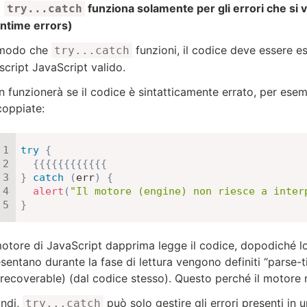
funziona solamente per gli errori che si 
try...catch
untime errors)
 modo che
funzioni, il codice deve essere es
try...catch
script JavaScript valido.
 funzionerà se il codice è sintatticamente errato, per esem
coppiate:
try
{
{
{
{
{
{
{
{
{
{
{
{
{
}
catch
(
err
)
{
alert
(
"Il motore (engine) non riesce a inter
}
motore di JavaScript dapprima legge il codice, dopodiché lo 
sentano durante la fase di lettura vengono definiti “parse-
recoverable) (dal codice stesso). Questo perché il motore n
indi,
può solo gestire gli errori presenti in
try...catch