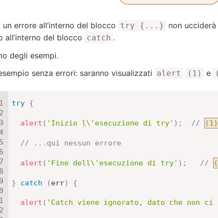
, un errore all’interno del blocco
non ucciderà l
try {...}
o all’interno del blocco
.
catch
o degli esempi.
esempio senza errori: saranno visualizzati
e
alert
(1)
try
{
alert
(
'Inizio l\'esecuzione di try'
)
;
// 
(1)
// ...qui nessun errore
alert
(
'Fine dell\'esecuzione di try'
)
;
// 
(
}
catch
(
err
)
{
alert
(
'Catch viene ignorato, dato che non ci 