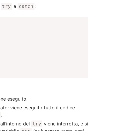
:
e
:
try
catch
ne eseguito.
ato: viene eseguito tutto il codice
.
all’interno del
viene interrotta, e si
try
 variabile
(può essere usato ogni