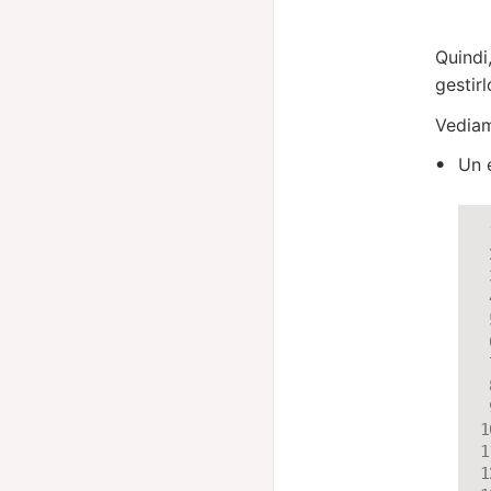
Quindi
gestirl
Vediam
Un 