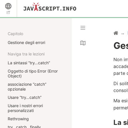
IT
Capitolo
Gestione degli errori
Ges
Naviga tra le lezioni
Non im
La sintassi “try…catch”
accade
Oggetto di tipo Error (Error
parte d
Object)
Di sol
associazione “catch”
opzionale
consol
Usare “try…catch”
Ma esi
Usare i nostri errori
permet
personalizzati
Rethrowing
La s
try…catch…finally