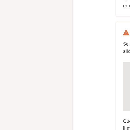
err
Se 
all
Que
il 